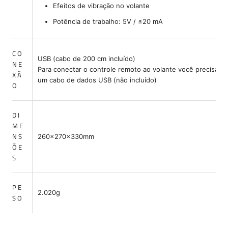
Efeitos de vibração no volante
Potência de trabalho: 5V / ≤20 mA
CO
USB (cabo de 200 cm incluído)
NE
Para conectar o controle remoto ao volante você precisa
XÃ
um cabo de dados USB (não incluído)
O
DI
ME
NS
260x270x330mm
ÕE
S
PE
2.020g
SO