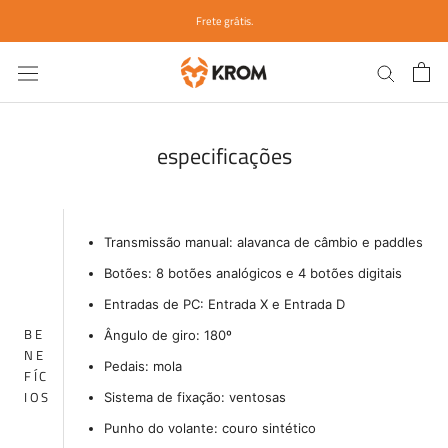
Ir
Frete grátis.
para
o
conteúdo
especificações
Transmissão manual: alavanca de câmbio e paddles no 
Botões: 8 botões analógicos e 4 botões digitais
Entradas de PC: Entrada X e Entrada D
BE
Ângulo de giro: 180º
NE
Pedais: mola
FÍC
IOS
Sistema de fixação: ventosas
Punho do volante: couro sintético